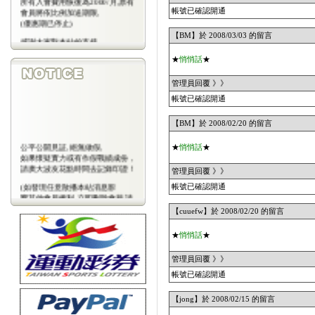
會員將依比例加送期限,
帳號已確認開通
(優惠期已停止)
【BM】於 2008/03/03 的留言
感謝大家對本站的支持
(包年優惠期已停止)
★
悄悄話
★
管理員回覆 》》
帳號已確認開通
【BM】於 2008/02/20 的留言
公平公開見証,絕無做假,
★
悄悄話
★
如果懷疑實力或有作假戰績成份，
請廣大波友花點時間去記錄印證！
管理員回覆 》》
(如發現任意散播本站消息影
帳號已確認開通
響其他會員權利,立即刪除會藉,請
會
【cuuefw】於 2008/02/20 的留言
員注意)
★
悄悄話
★
管理員回覆 》》
帳號已確認開通
【jong】於 2008/02/15 的留言