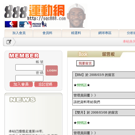
加入會員
會員料
精選料
網球專區
分析
本站永久網址htt
帳 號
密 碼
【BM】於 2008/03/9 的留言
★
悄悄話
★
管理員回覆 》》
請把資料寄給我們
【雙月】於 2008/03/08 的留言
★
悄悄話
★
本站已慢慢走進第18年,
管理員回覆 》》
所有入會費用恢復為2000/月,原有