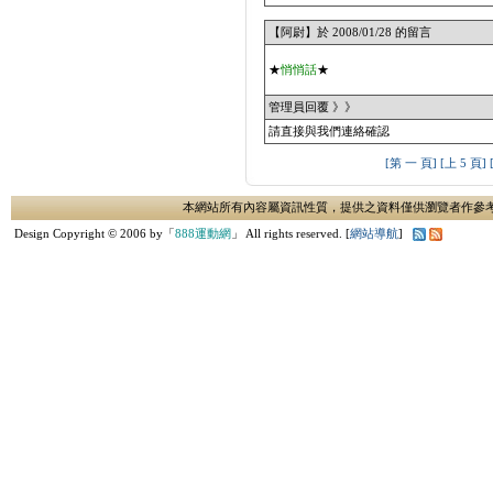
【阿尉】於 2008/01/28 的留言
★
悄悄話
★
管理員回覆 》》
請直接與我們連絡確認
[第 一 頁]
[上 5 頁]
本網站所有內容屬資訊性質，提供之資料僅供瀏覽者作參
Design Copyright © 2006 by「
888運動網
」 All rights reserved. [
網站導航
]