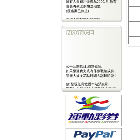
所有入會費用恢復為2000/月,原有
會員將依比例加送期限,
(優惠期已停止)
感謝大家對本站的支持
(包年優惠期已停止)
公平公開見証,絕無做假,
如果懷疑實力或有作假戰績成份，
請廣大波友花點時間去記錄印證！
(如發現任意散播本站消息影
響其他會員權利,立即刪除會藉,請
會
員注意)