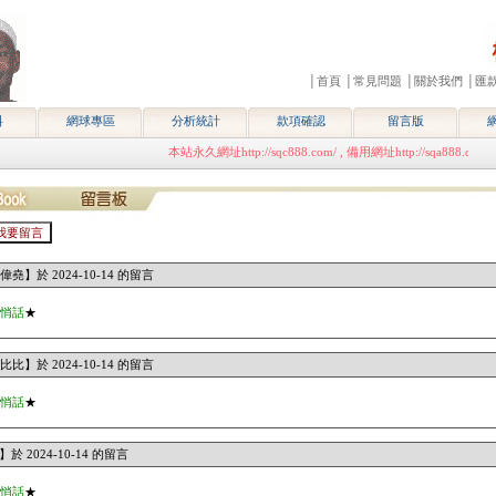
│
首頁
│
常見問題
│
關於我們
│
匯
料
網球專區
分析統計
款項確認
留言版
本站永久網址http://sqc888.com/ , 備用網址http://sqa888.com/
偉堯】於 2024-10-14 的留言
悄話
★
比比】於 2024-10-14 的留言
悄話
★
】於 2024-10-14 的留言
悄話
★