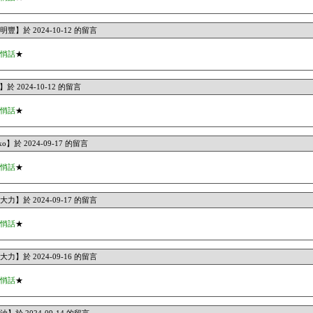
明豐】於 2024-10-12 的留言
悄話
★
】於 2024-10-12 的留言
悄話
★
ko】於 2024-09-17 的留言
悄話
★
大力】於 2024-09-17 的留言
悄話
★
大力】於 2024-09-16 的留言
悄話
★