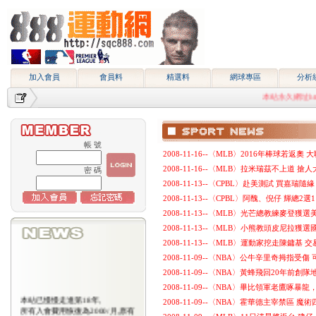
加入會員
會員料
精選料
網球專區
分析
本站永久網址http://sq
帳 號
2008-11-16--〈MLB〉2016年棒球若返
2008-11-16--〈MLB〉拉米瑞茲不上道 搶
密 碼
2008-11-13--〈CPBL〉赴美測試 買嘉瑞隨緣
2008-11-13--〈CPBL〉阿醜、倪仔 輝總2選1
2008-11-13--〈MLB〉光芒總教練麥登
2008-11-13--〈MLB〉小熊教頭皮尼拉獲
2008-11-13--〈MLB〉運動家挖走陳鏞基 
2008-11-09--〈NBA〉公牛辛里奇拇指受
2008-11-09--〈NBA〉黃蜂飛回20年前
2008-11-09--〈NBA〉畢比領軍老鷹啄暴
本站已慢慢走進第18年,
2008-11-09--〈NBA〉霍華德主宰禁區 魔
所有入會費用恢復為2000/月,原有