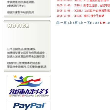
2008-11-09--〈MLB〉11日清晨將返台 
會員將依比例加送期限,
(優惠期已停止)
2008-11-08--〈NBA〉開季五連勝，史
2008-11-08--〈CPBL〉沈鈺傑 昨赴橫濱隊
感謝大家對本站的支持
(包年優惠期已停止)
2008-11-08--〈MLB〉穆帥7獲金手套獎
[第 一 頁]
[上 8 頁]
[上 一 頁]
7
1185
1186
11
公平公開見証,絕無做假,
如果懷疑實力或有作假戰績成份，
請廣大波友花點時間去記錄印證！
(如發現任意散播本站消息影
響其他會員權利,立即刪除會藉,請
會
員注意)