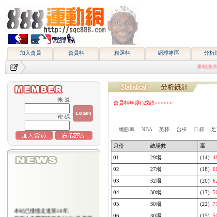
加入會員
會員料
精選料
網球專區
分析
本站永久網址http
帳 號
會員料年度()成績>>>>>>
密 碼
總勝率
NBA
美棒
台棒
日棒
足
月份
總場數
贏
01
29場
(14)
4
02
27場
(18)
6
03
32場
(20)
6
04
30場
(17)
5
05
30場
(22)
7
本站已慢慢走進第18年,
所有入會費用恢復為2000/月,原有
06
30場
(15)
5