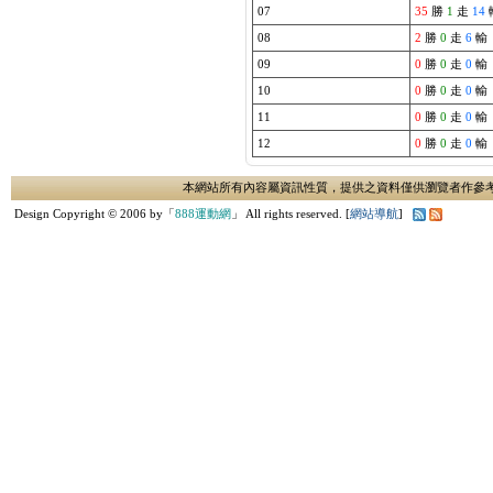
07
35
勝
1
走
14
08
2
勝
0
走
6
輸
09
0
勝
0
走
0
輸
10
0
勝
0
走
0
輸
11
0
勝
0
走
0
輸
12
0
勝
0
走
0
輸
本網站所有內容屬資訊性質，提供之資料僅供瀏覽者作參
Design Copyright © 2006 by「
888運動網
」 All rights reserved. [
網站導航
]