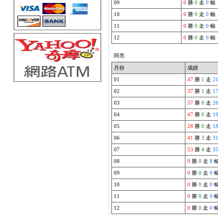
09
0
勝
0
走
0
輸
10
0
勝
0
走
0
輸
11
0
勝
0
走
0
輸
12
0
勝
0
走
0
輸
阿亮
月份
成績
01
47
勝
1
走
2
02
37
勝
1
走
1
03
57
勝
0
走
2
04
47
勝
0
走
1
05
28
勝
0
走
1
06
41
勝
3
走
3
07
53
勝
4
走
3
08
9
勝
0
走
8
09
0
勝
0
走
0
10
0
勝
0
走
0
11
0
勝
0
走
0
12
0
勝
0
走
0