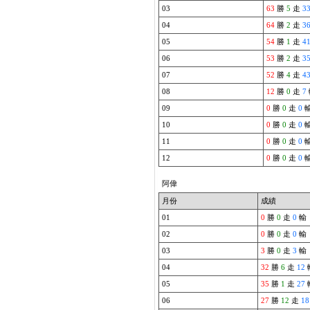
03
63
勝
5
走
3
04
64
勝
2
走
3
05
54
勝
1
走
4
06
53
勝
2
走
3
07
52
勝
4
走
4
08
12
勝
0
走
7
09
0
勝
0
走
0
10
0
勝
0
走
0
11
0
勝
0
走
0
12
0
勝
0
走
0
阿偉
月份
成績
01
0
勝
0
走
0
輸
02
0
勝
0
走
0
輸
03
3
勝
0
走
3
輸
04
32
勝
6
走
12
05
35
勝
1
走
27
06
27
勝
12
走
18