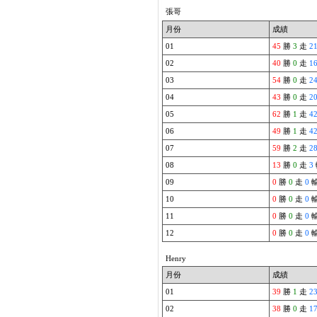
張哥
月份
成績
01
45
勝
3
走
2
02
40
勝
0
走
1
03
54
勝
0
走
2
04
43
勝
0
走
2
05
62
勝
1
走
4
06
49
勝
1
走
4
07
59
勝
2
走
2
08
13
勝
0
走
3
09
0
勝
0
走
0
10
0
勝
0
走
0
11
0
勝
0
走
0
12
0
勝
0
走
0
Henry
月份
成績
01
39
勝
1
走
2
02
38
勝
0
走
1