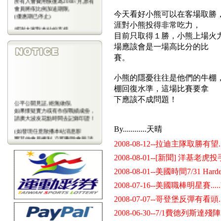
會員將依比例加送期限,
今天看好小熊可以在客場取勝，原
(優惠期已停止)
涯對小熊投得非常吃力，
感謝大家對本站的支持
目前只取得１勝，小熊上場火力
(包年優惠期已停止)
場應該會是一場高比分的比
賽。
小熊的隱憂往往是他們的牛棚
棚回復水準，這場比賽要拿
下應該不成問題！
公平公開見証,絕無做假,
如果懷疑實力或有作假戰績成份，
請廣大波友花點時間去記錄印證！
By............天晴
(如發現任意散播本站消息影
響其他會員權利,立即刪除會藉,請
2008-08-12--拉迪主隊取勝有望.....
會
員注意)
2008-08-01--[新聞] 洋基
2008-08-01--美國時間7/31 H
2008-07-16--美國職棒明星賽....
2008-07-07--哥登堡反彈有看頭.....
2008-06-30--7/1費德列斯達殘陣