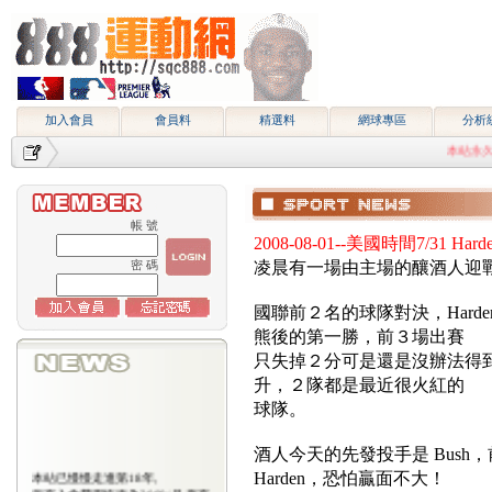
加入會員
會員料
精選料
網球專區
分析
本站永久網址htt
帳 號
2008-08-01--美國時間7/31 H
密 碼
凌晨有一場由主場的釀酒人迎
國聯前２名的球隊對決，Har
熊後的第一勝，前３場出賽
只失掉２分可是還是沒辦法得
升，２隊都是最近很火紅的
球隊。
酒人今天的先發投手是 Bus
本站已慢慢走進第18年,
Harden，恐怕贏面不大！
所有入會費用恢復為2000/月,原有