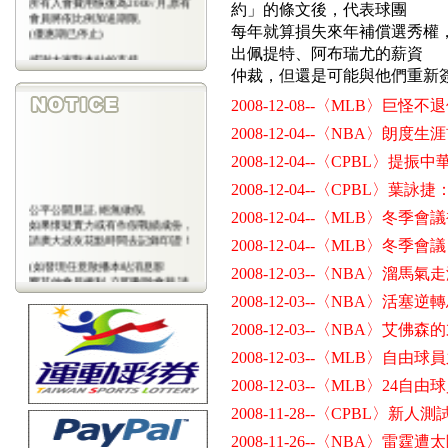
約」的條文後，代表球團
會員將依比例加送期限,
(優惠期已停止)
每年就算損失來年補償選秀權
出佩提特、阿布瑞尤的薪資
感謝大家對本站的支持
(包年優惠期已停止)
仲裁，但還是可能與他們重新
2008-12-08--〈MLB〉巨怪不
2008-12-04--〈NBA〉朗
2008-12-04--〈CPBL〉
2008-12-04--〈CPBL〉
公平公開見証,絕無做假,
2008-12-04--〈MLB〉冬
如果懷疑實力或有作假戰績成份，
請廣大波友花點時間去記錄印證！
2008-12-04--〈MLB〉冬季
(如發現任意散播本站消息影
2008-12-03--〈NBA〉溜
響其他會員權利,立即刪除會藉,請
會
2008-12-03--〈NBA〉活
員注意)
2008-12-03--〈NBA〉艾佛森
2008-12-03--〈MLB〉自
2008-12-03--〈MLB〉24
2008-11-28--〈CPBL〉新
2008-11-26--〈NBA〉雷霆