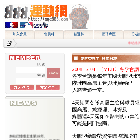
加入會員
會員料
精選料
網球專區
分析
本站永久網址htt
帳 號
2008-12-04--〈MLB〉冬季
密 碼
冬季會議是每年美國大聯盟球
隊球團高層主管與球員經紀
人將齊聚一堂。
4天期間各隊高層主管與球員
團高層、總經理、球探及
媒體這4天宛如在熱鬧的市集
可能是閉門協商。
本站已慢慢走進第18年,
大聯盟新款勞資集體協議取消
所有入會費用恢復為2000/月,原有