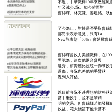
會員將依比例加送期限,
不過，中華職棒19年來歷經
(優惠期已停止)
年又減少2隊。如今雖面對
感謝大家對本站的支持
曹錦輝、林克謙、姜建銘、耿
(包年優惠期已停止)
至今為止，對於是否爭取曹錦
都尚未表示意見，只有La
New熊表態「50%」會延攬曹
公平公開見証,絕無做假,
如果懷疑實力或有作假戰績成份，
曹錦輝曾效力美國職棒，在19
請廣大波友花點時間去記錄印證！
界認為，這次他返台參與
(如發現任意散播本站消息影
選秀，薪資應比照統一獅隊投
響其他會員權利,立即刪除會藉,請
會
過傷，各隊也將他的手臂狀
員注意)
況列入評估。
以目前各隊不甚理想的財務狀況
當中繼投手，並不是筆精
明的交易。但曹錦輝若能發揮
效益，花大錢簽下他未嘗不