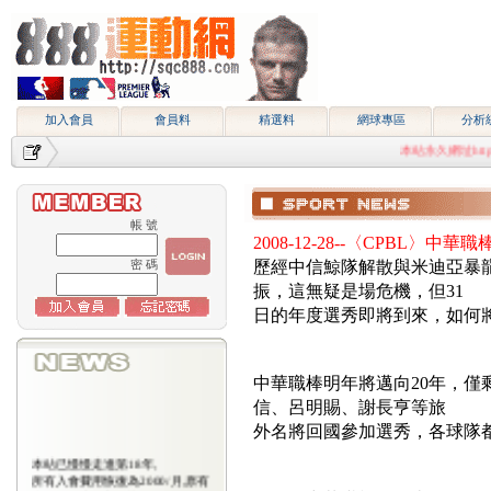
加入會員
會員料
精選料
網球專區
分析
本站永久網址http://sqc
帳 號
2008-12-28--〈CPBL〉
歷經中信鯨隊解散與米迪亞暴
密 碼
振，這無疑是場危機，但31
日的年度選秀即將到來，如何
中華職棒明年將邁向20年，僅
信、呂明賜、謝長亨等旅
外名將回國參加選秀，各球隊
本站已慢慢走進第18年,
所有入會費用恢復為2000/月,原有