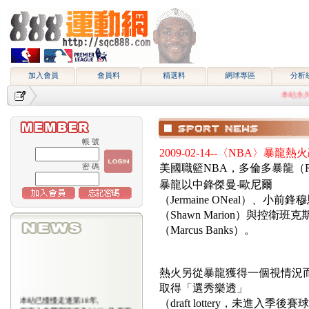
加入會員
會員料
精選料
網球專區
分析
本站永久網址htt
帳 號
2009-02-14--〈NBA〉
美國職籃NBA，多倫多暴龍（Ra
密 碼
暴龍以中鋒傑曼‧歐尼爾
（Jermaine ONeal）、小前
（Shawn Marion）與控衛班克
（Marcus Banks）。
熱火另從暴龍獲得一個視情況而
取得「選秀樂透」
本站已慢慢走進第18年,
（draft lottery，未進
所有入會費用恢復為2000/月,原有