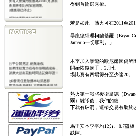
得到首輪選秀權。
會員將依比例加送期限,
(優惠期已停止)
感謝大家對本站的支持
(包年優惠期已停止)
若是如此，熱火可在2011至2
暴龍總經理柯蘭基羅（Bryan C
Jamario一切順利。」
本季加入暴龍的歐尼爾因傷所困
公平公開見証,絕無做假,
如果懷疑實力或有作假戰績成份，
開始恢復身手，2月七
請廣大波友花點時間去記錄印證！
場比賽有四場得分至少達20。
(如發現任意散播本站消息影
響其他會員權利,立即刪除會藉,請
會
熱火第一戰將後衛韋德（Dwane Wa
員注意)
爾）離隊後，我們的籃
下就有破洞，這樁交易有助於
馬里安本季平均12分、8.7
缺陣。