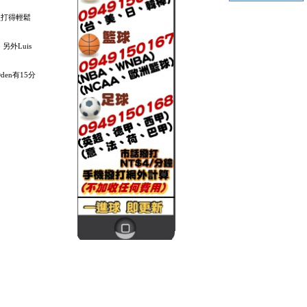
員打得輕鬆
外Luis
den有15分