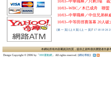
10/03--中華職棒／只剩3場
10/03--WBC／木已成舟
10/03--中華職棒／中信兄
10/03--中等田徑賽落幕 20人
[第 一 頁]
[上 8 頁]
[上 一 頁]
7
17
18
19
20
2
本網站所有內容屬資訊性質，提供之資料僅供瀏覽者作參
Design Copyright © 2006 by「
888運動網
」 All rights reserved. [
網站導航
]