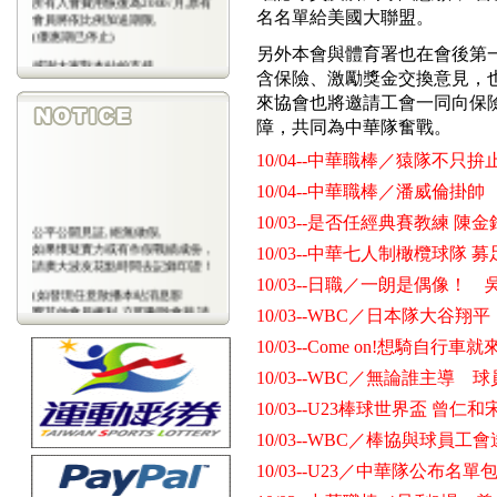
名名單給美國大聯盟。
會員將依比例加送期限,
(優惠期已停止)
另外本會與體育署也在會後第
感謝大家對本站的支持
含保險、激勵獎金交換意見，
(包年優惠期已停止)
來協會也將邀請工會一同向保
障，共同為中華隊奮戰。
10/04--中華職棒／猿隊不只
10/04--中華職棒／潘威倫
10/03--是否任經典賽教練 陳
公平公開見証,絕無做假,
如果懷疑實力或有作假戰績成份，
10/03--中華七人制橄欖球隊
請廣大波友花點時間去記錄印證！
10/03--日職／一朗是偶像
(如發現任意散播本站消息影
響其他會員權利,立即刪除會藉,請
10/03--WBC／日本隊大谷
會
員注意)
10/03--Come on!想騎自行
10/03--WBC／無論誰主導
10/03--U23棒球世界盃 曾仁
10/03--WBC／棒協與球員
10/03--U23／中華隊公布名