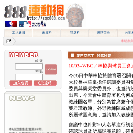
加入會員
會員料
精選料
網球專區
分析
本站永久網址htt
帳 號
10/03--WBC／棒協與球員
密 碼
今(3)日中華棒協於體育署召開
大校長林華韋擔任選訓委員召
委員與龔榮堂委員外，也邀請統
出席，今天會中體育署包含何
教練團名單，分別為首席兼守
葉君璋教練、外野教練陳威成
所屬球團意願，邀請加入教練
會議中也針對50人名單進行初
本站已慢慢走進第18年,
確認球員及所屬球團意願，確定
所有入會費用恢復為2000/月,原有