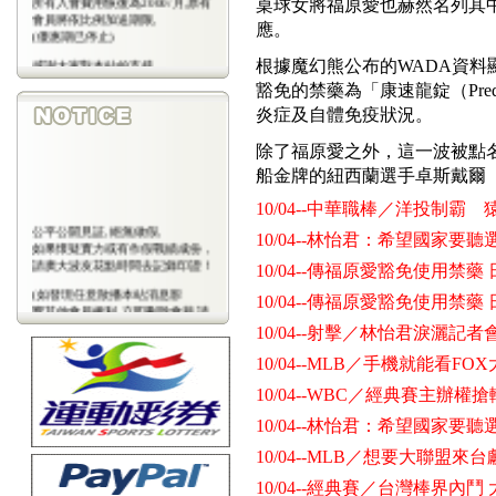
桌球女將福原愛也赫然名列其
會員將依比例加送期限,
應。
(優惠期已停止)
感謝大家對本站的支持
根據魔幻熊公布的WADA資料
(包年優惠期已停止)
豁免的禁藥為「康速龍錠（Pred
炎症及自體免疫狀況。
除了福原愛之外，這一波被點
船金牌的紐西蘭選手卓斯戴爾（Mah
10/04--中華職棒／洋投制
公平公開見証,絕無做假,
10/04--林怡君：希望國家要
如果懷疑實力或有作假戰績成份，
請廣大波友花點時間去記錄印證！
10/04--傳福原愛豁免使用禁藥
(如發現任意散播本站消息影
10/04--傳福原愛豁免使用禁藥
響其他會員權利,立即刪除會藉,請
會
10/04--射擊／林怡君淚灑
員注意)
10/04--MLB／手機就能看F
10/04--WBC／經典賽主辦
10/04--林怡君：希望國家要
10/04--MLB／想要大聯盟
10/04--經典賽／台灣棒界內