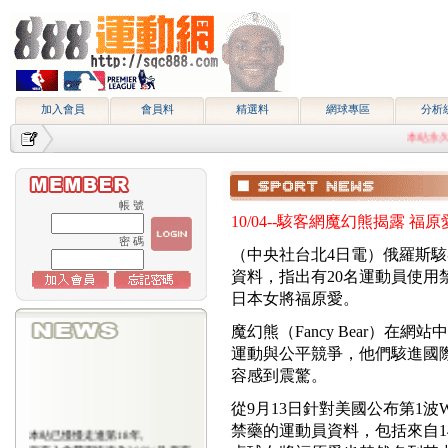
加入會員
會員料
精選料
網球專區
分析
本站永久網址htt
帳 號
10/04--駭客網魔幻熊揭露 
密 碼
（中央社台北4日電）俄羅斯
資料，指出有20名運動員使
日本女將福原愛。
魔幻熊（Fancy Bear）
運動與公平競爭，他們駭進國
容感到震驚。
從9月13日針對美國公布第1
禁藥的運動員資料，包括來自1
本站已慢慢走進第18年,
所有入會費用恢復為2000/月,原有