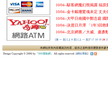
10/04--駭客網魔幻熊揭露 
10/04--金卡戴珊驚魂未定 丈
10/04--大甲日南國中鄭念庭 
10/04--泳渡日月潭 「1年3回
10/04--北京網賽／大威、盧彥
[第 一 頁]
[上 8 頁]
[上 一 頁]
7
17
18
19
20
2
本網站所有內容屬資訊性質，提供之資料僅供瀏覽者作參
Design Copyright © 2006 by「
888運動網
」 All rights reserved. [
網站導航
]