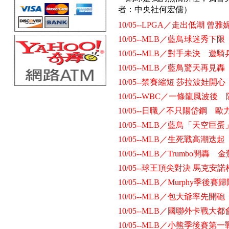
者：中央社何宏儒）
10/05--LPGA／走出低潮 
10/05--MLB／藍鳥球迷秀
10/05--MLB／對手未決 
10/05--MLB／藍鳥驚天再
10/05--禁賽縮短 莎拉波娃開
10/05--WBC／一條龍風波
10/05--日職／不只陽岱鋼 
10/05--MLB／藍鳥「天空
10/05--MLB／生死戰高潮
10/05--MLB／Trumbo開轟
10/05--球王頂尖對決 馬克
10/05--MLB／Murphy季
10/05--MLB／包大爺率先
10/05--MLB／國聯外卡戰
10/05--MLB／小熊季後賽第一戰