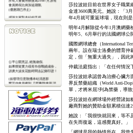
會員將依比例加送期限,
莎拉波娃目前在世界女子職業網
(優惠期已停止)
金達3600萬美元。她說：「
感謝大家對本站的支持
年4月就可重返球場，現在則
(包年優惠期已停止)
明年4月解除從今年1月澳網
明年5、6月舉行的法國網球公
國際網球總會（International
兩年。設在瑞士洛桑的體育仲
定，但「無重大過失」，因此將
公平公開見証,絕無做假,
如果懷疑實力或有作假戰績成份，
仲裁法庭指出：「在任何情況
請廣大波友花點時間去記錄印證！
莎拉波娃承認曾為治療心臟方面
(如發現任意散播本站消息影
響其他會員權利,立即刪除會藉,請
界反禁藥組織（World Anti-
會
單，才將米屈?列為禁藥，導
員注意)
莎拉波娃在網球場外經營諸如糖果品
廠商對她的贊助金額累積估達
她說：「我很快就回來，等不
在失而復返，這感覺真好。」
「網球是我的熱情所在，我曾