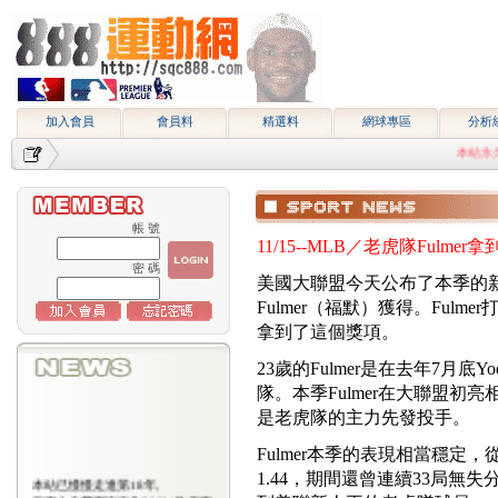
加入會員
會員料
精選料
網球專區
分析
本站永久網址htt
帳 號
11/15--MLB／老虎隊Fulme
密 碼
美國大聯盟今天公布了本季的新人
Fulmer（福默）獲得。Fulmer打
拿到了這個獎項。
23歲的Fulmer是在去年7月底Y
隊。本季Fulmer在大聯盟初亮
是老虎隊的主力先發投手。
Fulmer本季的表現相當穩定，
1.44，期間還曾連續33局無失分。Fu
本站已慢慢走進第18年,
所有入會費用恢復為2000/月,原有