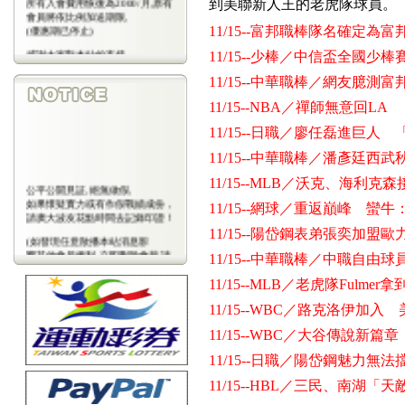
到美聯新人王的老虎隊球員。
會員將依比例加送期限,
(優惠期已停止)
11/15--富邦職棒隊名確定為富
感謝大家對本站的支持
11/15--少棒／中信盃全國少
(包年優惠期已停止)
11/15--中華職棒／網友臆測
11/15--NBA／禪師無意回
11/15--日職／廖任磊進巨
11/15--中華職棒／潘彥廷西
11/15--MLB／沃克、海利克
公平公開見証,絕無做假,
如果懷疑實力或有作假戰績成份，
11/15--網球／重返巔峰 蠻
請廣大波友花點時間去記錄印證！
11/15--陽岱鋼表弟張奕加盟歐
(如發現任意散播本站消息影
響其他會員權利,立即刪除會藉,請
11/15--中華職棒／中職自由
會
員注意)
11/15--MLB／老虎隊Fulme
11/15--WBC／路克洛伊加
11/15--WBC／大谷傳說新
11/15--日職／陽岱鋼魅力
11/15--HBL／三民、南湖「