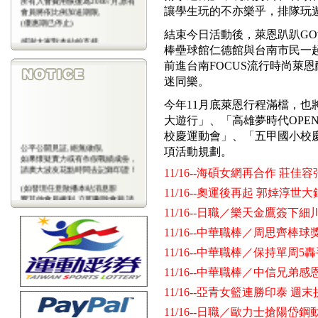
讓學生玩的不亦樂乎，排隊玩
會員將依比例加送期限,
(優惠期已停止)
結束今日活動後，萊恩趴趴GO
感謝大家對本站的支持
棒壘球館仁德館與台南市民一起同樂
(包年優惠期已停止)
前進台南FOCUS流行時尚萊
迷同樂。
今年11月底萊恩行程滿檔，
大遊行」、「高雄夢時代OPE
校慶運動會」、「五甲國小校
公平公開見証,絕無做假,
項活動規劃。
如果懷疑實力或有作假戰績成份，
請廣大波友花點時間去記錄印證！
11/16--海碩女網再合作 莊
(如發現任意散播本站消息影
11/16--奧運後再起 郭婞淳世
響其他會員權利,立即刪除會藉,請
會
11/16--日職／樂天金鷹簽下細
員注意)
11/16--中華職棒／周思齊棒球
11/16--中華職棒／保持單周
11/16--中華職棒／中信兄
11/16--亞青女籃連勝印泰 週
11/16--日職／歐力士搶陽