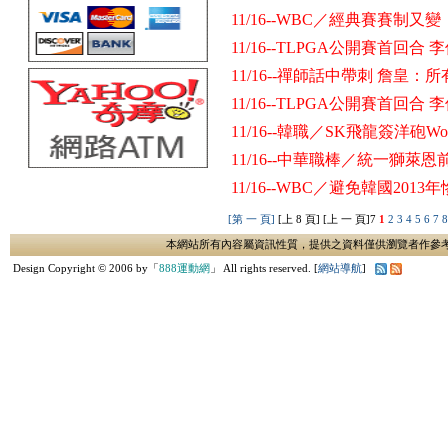
11/16--WBC／經典賽賽制
11/16--TLPGA公開賽首回合
11/16--禪師話中帶刺 詹皇：
11/16--TLPGA公開賽首回合
11/16--韓職／SK飛龍簽洋砲Wor
11/16--中華職棒／統一獅
11/16--WBC／避免韓國20
[第 一 頁]
[上 8 頁] [上 一 頁]
7
1
2
3
4
5
6
7
本網站所有內容屬資訊性質，提供之資料僅供瀏覽者作參
Design Copyright © 2006 by「
888運動網
」 All rights reserved. [
網站導航
]