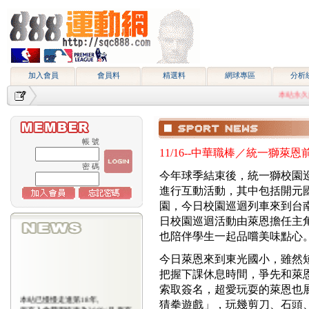
加入會員
會員料
精選料
網球專區
分析
本站永久網址htt
帳 號
11/16--中華職棒／統一獅
密 碼
今年球季結束後，統一獅校園
進行互動活動，其中包括開元
園，今日校園巡迴列車來到台
日校園巡迴活動由萊恩擔任主
也陪伴學生一起品嚐美味點心
今日萊恩來到東光國小，雖然
把握下課休息時間，爭先和萊
索取簽名，超愛玩耍的萊恩也
本站已慢慢走進第18年,
猜拳遊戲」，玩幾剪刀、石頭
所有入會費用恢復為2000/月,原有