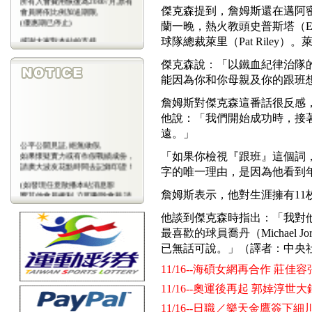
會員將依比例加送期限,
傑克森提到，詹姆斯還在邁阿
(優惠期已停止)
蘭一晚，熱火教頭史普斯塔（Eri
感謝大家對本站的支持
球隊總裁萊里（Pat Rile
(包年優惠期已停止)
傑克森說：「以鐵血紀律治隊的
能因為你和你母親及你的跟班
詹姆斯對傑克森這番話很反感
他說：「我們開始成功時，接
遠。」
公平公開見証,絕無做假,
如果懷疑實力或有作假戰績成份，
「如果你檢視『跟班』這個詞
請廣大波友花點時間去記錄印證！
字的唯一理由，是因為他看到
(如發現任意散播本站消息影
響其他會員權利,立即刪除會藉,請
詹姆斯表示，他對生涯擁有11
會
員注意)
他談到傑克森時指出：「我對
最喜歡的球員喬丹（Michael
已無話可說。」（譯者：中央
11/16--海碩女網再合作 莊
11/16--奧運後再起 郭婞淳世
11/16--日職／樂天金鷹簽下細