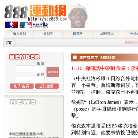
加入會員
會員料
精選料
網球專區
分析
本站永久網址http
帳 號
11/16--禪師話中帶刺 詹皇：
密 碼
（中央社洛杉磯16日綜合外電
容「小皇帝」詹姆斯難伺候，
並稱對「禪師」傑克森已不再
詹姆斯（LeBron James）表示
（posse）的字眼描繪和他
擊。
傑克森本週接受ESPN麥克穆倫（J
到特別待遇。他要事情按照他
本站已慢慢走進第18年,
所有入會費用恢復為2000/月,原有