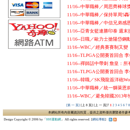
11/16--中華職棒／周思齊棒球
11/16--中華職棒／保持單周
11/16--中華職棒／中信兄
11/16--亞青女籃連勝印泰 週
11/16--日職／歐力士搶陽
11/16--WBC／經典賽賽制
11/16--TLPGA公開賽首回合
11/16--禪師話中帶刺 詹皇：
11/16--TLPGA公開賽首回合
11/16--韓職／SK飛龍簽洋砲Wor
11/16--中華職棒／統一獅
11/16--WBC／避免韓國20
[第 一 頁]
[上 8 頁] [上 一 頁]
7
1
2
3
4
5
6
7
本網站所有內容屬資訊性質，提供之資料僅供瀏覽者作參
Design Copyright © 2006 by「
888運動網
」 All rights reserved. [
網站導航
]