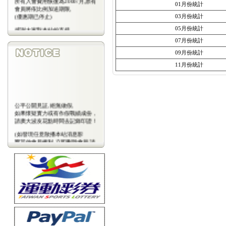
01月份統計
會員將依比例加送期限,
(優惠期已停止)
03月份統計
感謝大家對本站的支持
05月份統計
(包年優惠期已停止)
07月份統計
09月份統計
11月份統計
公平公開見証,絕無做假,
如果懷疑實力或有作假戰績成份，
請廣大波友花點時間去記錄印證！
(如發現任意散播本站消息影
響其他會員權利,立即刪除會藉,請
會
員注意)