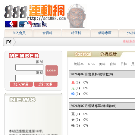
加入會員
會員料
精選料
網球專區
分析
本站永久網址htt
帳 號
總勝率
NBA
美棒
台棒
日棒
足
密 碼
2026年07月會員料/總場數(0)
羸
(0)
0%
走
(0)
0%
輸
(0)
0%
2026年07月網球專區/總場數(0)
羸
(0)
0%
走
(0)
0%
輸
(0)
0%
本站已慢慢走進第18年,
所有入會費用恢復為2000/月,原有