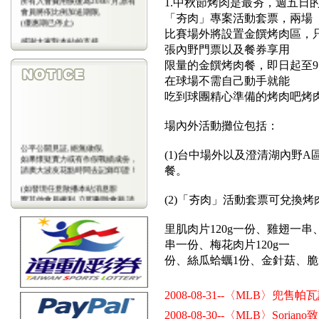
1.中秋節烤肉是最夯，週五日的
會員將依比例加送期限,
「夯肉」專案活動套票，兩場
(優惠期已停止)
比賽場外將設置金饌烤肉區，只
感謝大家對本站的支持
張內野門票以及餐券享用
(包年優惠期已停止)
限量的金饌烤肉餐，即日起至9
在球場不需自己動手就能
吃到球團精心準備的烤肉吧烤
場內外活動攤位包括：
公平公開見証,絕無做假,
(1)台中場外以及澄清湖內野
如果懷疑實力或有作假戰績成份，
請廣大波友花點時間去記錄印證！
餐。
(如發現任意散播本站消息影
響其他會員權利,立即刪除會藉,請
(2)「夯肉」活動套票可兌換
會
員注意)
里肌肉片120g一份、雞翅一
串一份、梅花肉片120g一
份、絲瓜蛤蠣1份、金針菇、脆
2008-08-31--〈MLB〉兜
2008-08-30--〈MLB〉Sor