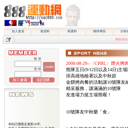
加入會員
會員料
精選料
網球專區
分析
本站永久網址http
帳 號
2008-08-29--〈CPBL〉
密 碼
熊隊五日(9/12日以及14日
排高雄地檢署以及中秋節
金饌烤肉餐的活動讓10號隊
精采服務，讓滿滿的10號隊
友進場力挺主場熊喔！
10號隊友中秋樂「食」
本站已慢慢走進第18年,
所有入會費用恢復為2000/月,原有