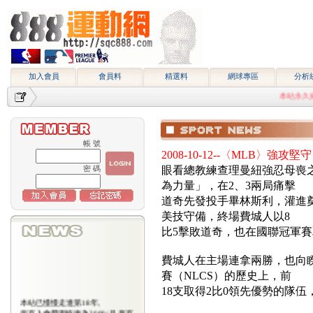
加入會員
會員料
精選料
網球專區
分析
本站永久網址http:
帳 號
2008-10-12--〈MLB〉
密 碼
眼看總教練查理曼紐強忍母喪
為力量」，在2、3兩局痛擊
道奇先發投手畢林斯利，灌進
美技守備，終場費城人以8
比5擊敗道奇，也在國聯冠軍賽
費城人在主場連拿兩勝，也向
賽（NLCS）的歷史上，前
18支取得2比0領先優勢的隊
本站已慢慢走進第18年,
所有入會費用恢復為2000/月,原有