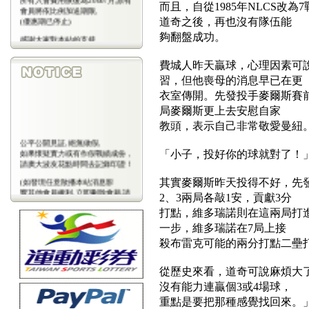
而且，自從1985年NLCS改
會員將依比例加送期限,
(優惠期已停止)
道奇之後，再也沒有隊伍能
夠翻盤成功。
感謝大家對本站的支持
(包年優惠期已停止)
費城人昨天贏球，心理因素可
習，但他喪母的消息早已在更
衣室傳開。先發投手麥爾斯賽
局麥爾斯更上去安慰自家
教頭，表示自己非常敬愛曼紐
公平公開見証,絕無做假,
如果懷疑實力或有作假戰績成份，
「小子，投好你的球就對了！
請廣大波友花點時間去記錄印證！
(如發現任意散播本站消息影
其實麥爾斯昨天投得不好，先
響其他會員權利,立即刪除會藉,請
2、3兩局各敲1安，貢獻3分
會
員注意)
打點，維多瑞諾則在這兩局打進
一步，維多瑞諾在7局上接
殺布雷克可能的兩分打點二壘
從歷史來看，道奇可說麻煩大
沒有能力連贏個3或4場球，
重點是要把那種感覺找回來。