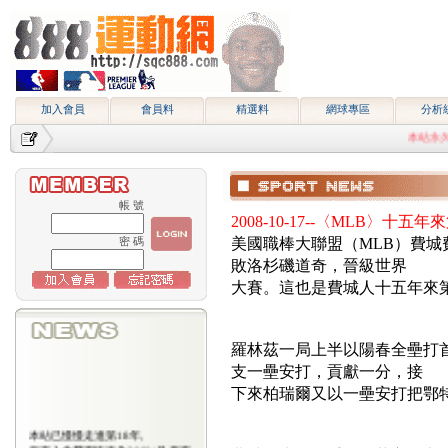
加入會員
會員料
精選料
網球專區
分析
本站永久網址htt
帳 號
2008-10-17--〈MLB〉
美國職棒大聯盟（MLB）費
密 碼
敗洛杉磯道奇，晉級世界
大賽。這也是費城人十五年來
羅林茲一局上半以陽春全壘打
支一壘安打，貢獻一分，接
下來柏瑞爾又以一壘安打把鄂
本站已慢慢走進第18年,
所有入會費用恢復為2000/月,原有