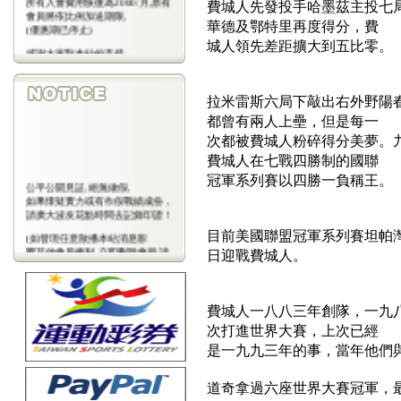
費城人先發投手哈墨茲主投七
會員將依比例加送期限,
華德及鄂特里再度得分，費
(優惠期已停止)
城人領先差距擴大到五比零。
感謝大家對本站的支持
(包年優惠期已停止)
拉米雷斯六局下敲出右外野陽
都曾有兩人上壘，但是每一
次都被費城人粉碎得分美夢。
費城人在七戰四勝制的國聯
冠軍系列賽以四勝一負稱王。
公平公開見証,絕無做假,
如果懷疑實力或有作假戰績成份，
請廣大波友花點時間去記錄印證！
目前美國聯盟冠軍系列賽坦帕
(如發現任意散播本站消息影
響其他會員權利,立即刪除會藉,請
日迎戰費城人。
會
員注意)
費城人一八八三年創隊，一九
次打進世界大賽，上次已經
是一九九三年的事，當年他們
道奇拿過六座世界大賽冠軍，