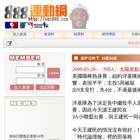
加入會員
會員料
精選料
網球專區
分析
本站永久網址htt
帳 號
2009-03-29--〈NBA〉太
美國職棒熱身賽，紐約洋基隊
密 碼
響，表現平平，主投5局被敲
出9支安打，失4分，不過最後
洋基隊為了決定長中繼投手人
賽，因此今天讓王建民在
3A小聯盟出賽，與王建民一同
今天王建民的情況沒有很好，
本站已慢慢走進第18年,
「時代論壇報」裡的部落格
所有入會費用恢復為2000/月,原有