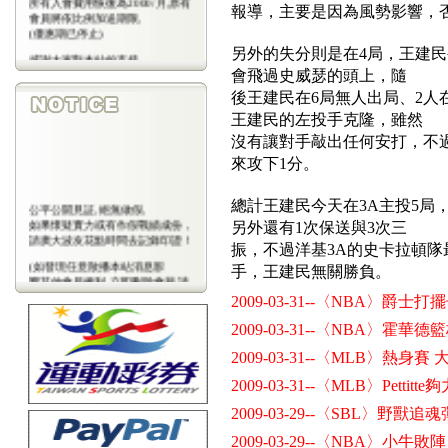
報導，主要是因為風勢影響，
會員將依比例加送期限,
(優惠期已停止)
另外的失分則是在4局，王建
感謝大家對本站的支持
(包年優惠期已停止)
會飛過史威瑟的頭上，隨
後王建民在6局無人出局、2
王建民的左投手克隆，雖然
沒有讓對手敲出任何安打，不
來攻下1分。
總計王建民今天在3A主投5局
公平公開見証,絕無做假,
如果懷疑實力或有作假戰績成份，
另外還有1次保送與3次三
請廣大波友花點時間去記錄印證！
振，不過洋基3A的史卡拉頓隊
(如發現任意散播本站消息影
手，王建民無關勝負。
響其他會員權利,立即刪除會藉,請
會
2009-03-31--〈NBA〉爵
員注意)
2009-03-31--〈NBA〉霍華
2009-03-31--〈MLB〉熱身
2009-03-31--〈MLB〉Pettit
2009-03-29--〈SBL〉野獸
2009-03-29--〈NBA〉小牛