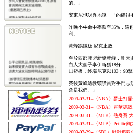
的。」
會員將依比例加送期限,
(優惠期已停止)
安東尼也訝異地說：「的確很
感謝大家對本站的支持
(包年優惠期已停止)
昨晚小牛命中率跌至35%，這
利。
黃蜂踢鐵板 尼克止敗
至於西部聯盟新銳黃蜂，昨天
公平公開見証,絕無做假,
白人大個子李伊斬獲18分、
如果懷疑實力或有作假戰績成份，
請廣大波友花點時間去記錄印證！
11籃板，終場尼克以103：9
(如發現任意散播本站消息影
響其他會員權利,立即刪除會藉,請
賽後黃蜂總教頭讚賞對手鬥志
會
會是我們。」
員注意)
2009-03-31--〈NBA〉爵
2009-03-31--〈NBA〉霍華
2009-03-31--〈MLB〉熱身
2009-03-31--〈MLB〉Pettit
2009-03-29--〈SBL〉野獸