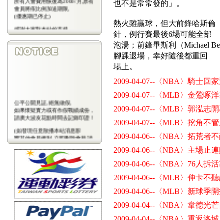
也不是常常發的」。
會員將依比例加送期限,
(優惠期已停止)
熱火雖贏球，但大前鋒哈斯倫（Ud
感謝大家對本站的支持
針，例行賽最後6場可能全部
(包年優惠期已停止)
泡湯；前鋒畢斯利（Michael Be
腳踝退場，幸好隨後都重回
場上。
2009-04-07--〈NBA〉騎士
2009-04-07--〈MLB〉金
公平公開見証,絕無做假,
2009-04-07--〈MLB〉郭泓
如果懷疑實力或有作假戰績成份，
請廣大波友花點時間去記錄印證！
2009-04-07--〈MLB〉挖角
(如發現任意散播本站消息影
2009-04-06--〈NBA〉拓
響其他會員權利,立即刪除會藉,請
會
2009-04-06--〈NBA〉主場
員注意)
2009-04-06--〈NBA〉7
2009-04-06--〈MLB〉伸卡
2009-04-06--〈MLB〉新球
2009-04-04--〈NBA〉
2009-04-04--〈NBA〉重返