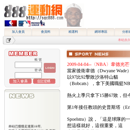
加入會員
會員料
精選料
網球專區
分析
本站永久網址htt
帳 號
2009-04-04--〈NBA〉
密 碼
當家後衛韋德（Dwyane Wad
以97比92擊敗沙洛特山貓
（Bobcats），拿下美國職籃
熱火上季只拿下15勝67敗，
第1年接任教頭的史普斯塔（Eri
Spoelstra）說，「這是
想這樣就好，這很重要，這
本站已慢慢走進第18年,
所有入會費用恢復為2000/月,原有