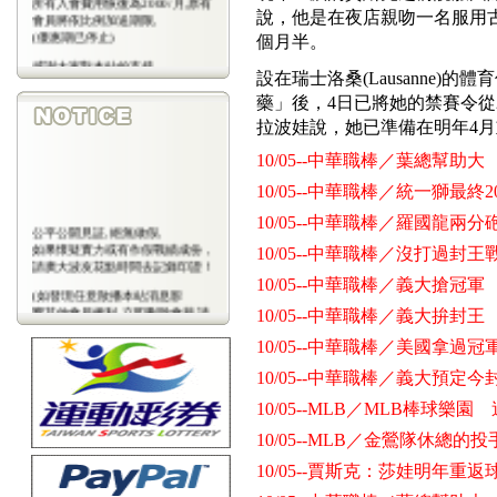
說，他是在夜店親吻一名服用
會員將依比例加送期限,
(優惠期已停止)
個月半。
感謝大家對本站的支持
設在瑞士洛桑(Lausanne)
(包年優惠期已停止)
藥」後，4日已將她的禁賽令從
拉波娃說，她已準備在明年4
10/05--中華職棒／葉總幫
10/05--中華職棒／統一獅最
10/05--中華職棒／羅國龍兩
公平公開見証,絕無做假,
如果懷疑實力或有作假戰績成份，
10/05--中華職棒／沒打過封
請廣大波友花點時間去記錄印證！
10/05--中華職棒／義大搶冠軍
(如發現任意散播本站消息影
響其他會員權利,立即刪除會藉,請
10/05--中華職棒／義大拚封
會
員注意)
10/05--中華職棒／美國拿
10/05--中華職棒／義大預定
10/05--MLB／MLB棒球樂
10/05--MLB／金鶯隊休總
10/05--賈斯克：莎娃明年重