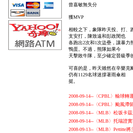
曾嘉敏無失分
獲MVP
相較之下，象隊昨天投、打、跑
支安打，陳致遠和彭政閔也
各跑出2次和1次盜壘，讓暴力熊
鴨蛋。不過，熊隊如果今
天擊敗牛隊，至少確定晉級季
可喜的是，昨天雖然在辛樂克
仍有1129名球迷撐著雨傘相
挺。
2008-09-14--〈CPBL〉輸
2008-09-14--〈CPBL〉颱
2008-09-14--〈MLB〉松
2008-09-14--〈MLB〉
2008-09-13--〈MLB〉Pett