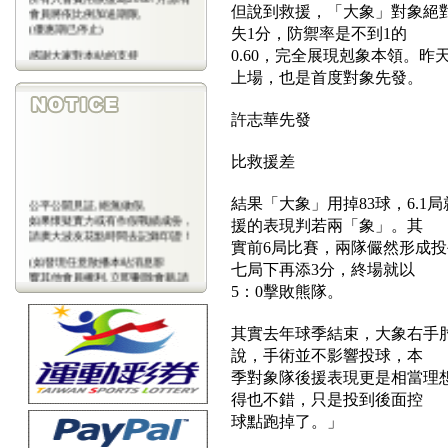
但說到救援，「大象」對象絕對
會員將依比例加送期限,
(優惠期已停止)
失1分，防禦率是不到1的
感謝大家對本站的支持
0.60，完全展現剋象本領。
(包年優惠期已停止)
上場，也是首度對象先發。
許志華先發
比救援差
結果「大象」用掉83球，6.1
公平公開見証,絕無做假,
如果懷疑實力或有作假戰績成份，
援的表現判若兩「象」。其
請廣大波友花點時間去記錄印證！
實前6局比賽，兩隊儼然形成
(如發現任意散播本站消息影
七局下再添3分，終場就以
響其他會員權利,立即刪除會藉,請
5：0擊敗熊隊。
會
員注意)
其實去年球季結束，大象右手
說，手術並不影響投球，本
季對象隊後援表現更是相當理
得也不錯，只是投到後面控
球點跑掉了。」