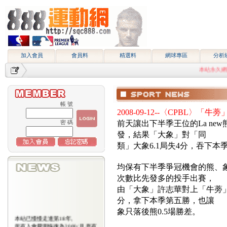
加入會員
會員料
精選料
網球專區
分析
本站永久網址http:
帳 號
2008-09-12--〈CPBL〉「
前天讓出下半季王位的La n
密 碼
發，結果「大象」對「同
類」大象6.1局失4分，吞下
均保有下半季爭冠機會的熊、
次數比先發多的投手出賽，
由「大象」許志華對上「牛蒡
分，拿下本季第五勝，也讓
象只落後熊0.5場勝差。
本站已慢慢走進第18年,
所有入會費用恢復為2000/月,原有