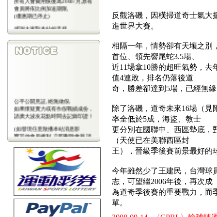
會員將依比例加送期限,
(優惠期已停止)
反觀洛磯，因橫掃道奇士氣大
進世界大賽。
感謝大家對本站的支持
(包年優惠期已停止)
相隔一年，情勢卻有天壤之別
首位、領先響尾蛇3.5場、
近11場拿10勝的超旺氣勢，
值4連敗，排名仍落後道
奇，勝差卻達到5場，已經無
公平公開見証,絕無做假,
如果懷疑實力或有作假戰績成份，
除了洛磯，道奇未來16場（見
請廣大波友花點時間去記錄印證！
率全低於5成，海盜、教士
(如發現任意散播本站消息影
更分別在國聯中、西區墊底，
響其他會員權利,立即刪除會藉,請
（天使已在美聯西區封
會
員注意)
王），晉級季後賽前景最好的球
今年雖然少了王建民，台灣球
志，可望繼2006年後，再次成
為道奇季後賽的重要戰力，而
單。