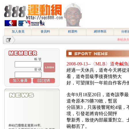
加入會員
會員料
精選料
網球專區
分析
本站永久網址htt
帳 號
2008-09-13--〈MLB〉道奇
密 碼
經過一天休兵，道奇今天將從
看，道奇晉級季後賽情勢大
好，可望揮別一年前自作客丹
去年9月18至20日，道奇該
道奇原本79勝70敗，暫居
分區第3，只落後響尾蛇4場，
境，引發老將肯特公開抨
擊新秀，致使內部嚴重對立、
本站已慢慢走進第18年,
碗都丟了。
所有入會費用恢復為2000/月,原有