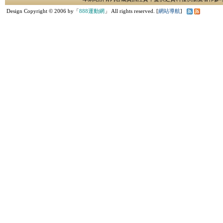
Design Copyright © 2006 by「
888運動網
」 All rights reserved. [
網站導航
]