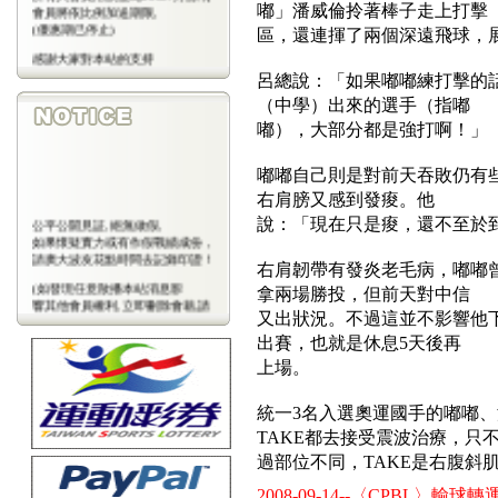
會員將依比例加送期限,
嘟」潘威倫拎著棒子走上打擊
(優惠期已停止)
區，還連揮了兩個深遠飛球，
感謝大家對本站的支持
(包年優惠期已停止)
呂總說：「如果嘟嘟練打擊的話
（中學）出來的選手（指嘟
嘟），大部分都是強打啊！」
嘟嘟自己則是對前天吞敗仍有
右肩膀又感到發痠。他
公平公開見証,絕無做假,
說：「現在只是痠，還不至於
如果懷疑實力或有作假戰績成份，
請廣大波友花點時間去記錄印證！
右肩韌帶有發炎老毛病，嘟嘟
(如發現任意散播本站消息影
拿兩場勝投，但前天對中信
響其他會員權利,立即刪除會藉,請
又出狀況。不過這並不影響他
會
員注意)
出賽，也就是休息5天後再
上場。
統一3名入選奧運國手的嘟嘟
TAKE都去接受震波治療，只
過部位不同，TAKE是右腹斜
2008-09-14--〈CPBL〉輸