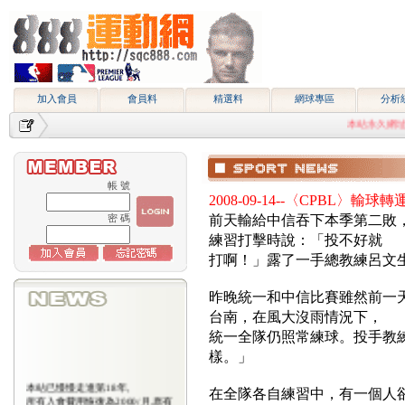
加入會員
會員料
精選料
網球專區
分析
本站永久網址http://
帳 號
2008-09-14--〈CPBL〉輸
密 碼
前天輸給中信吞下本季第二敗
練習打擊時說：「投不好就
打啊！」露了一手總教練呂文
昨晚統一和中信比賽雖然前一
台南，在風大沒雨情況下，
統一全隊仍照常練球。投手教
樣。」
本站已慢慢走進第18年,
在全隊各自練習中，有一個人
所有入會費用恢復為2000/月,原有